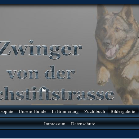
osophie
Unsere Hunde
In Erinnerung
Zuchtbuch
Bildergalerie
Impressum
Datenschutz