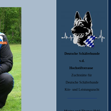
Deutsche Schäferhunde
v.d.
Hochstiftstrasse
Zuchtstätte für
Deutsche Schäferhunde
Kör- und Leistungszucht
_________________