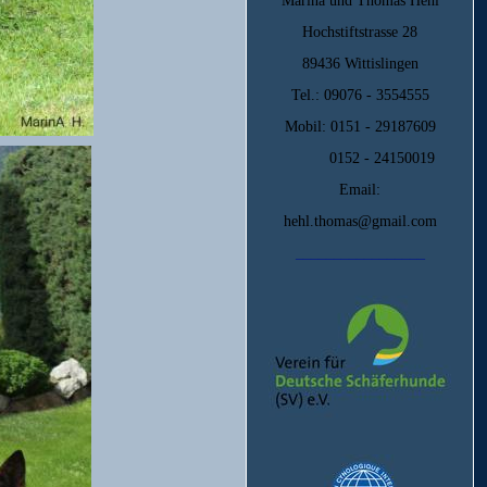
Marina und Thomas Hehl
Hochstiftstrasse 28
89436 Wittislingen
Tel.: 09076 - 3554555
Mobil: 0151 - 29187609
0152 - 24150019
Email:
hehl.thomas@gmail.com
_________________