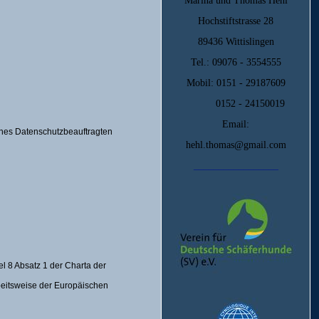
Marina und Thomas Hehl
Hochstiftstrasse 28
89436 Wittislingen
Tel.: 09076 - 3554555
Mobil: 0151 - 29187609
0152 - 24150019
Email:
eines Datenschutzbeauftragten
hehl.thomas@gmail.com
_________________
l 8 Absatz 1 der Charta der
beitsweise der Europäischen