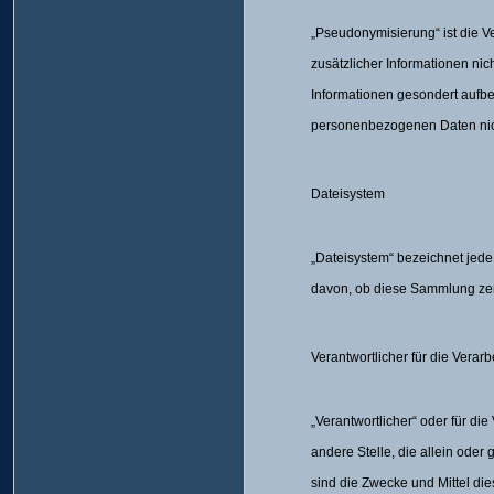
„Pseudonymisierung“ ist die 
zusätzlicher Informationen ni
Informationen gesondert aufb
personenbezogenen Daten nicht
Dateisystem
„Dateisystem“ bezeichnet jed
davon, ob diese Sammlung zent
Verantwortlicher für die Verar
„Verantwortlicher“ oder für die
andere Stelle, die allein ode
sind die Zwecke und Mittel di