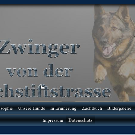
osophie
Unsere Hunde
In Erinnerung
Zuchtbuch
Bildergalerie
Datenschutz
Impressum