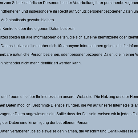
en zum Schutz natürlicher Personen bei der Verarbeitung ihrer personenbezogenen
undfreiheiten und insbesondere ihr Recht auf Schutz personenbezogener Daten un
 Aufenthaltsorts gewahrt bleiben.
e Kontrolle über ihre eigenen Daten besitzen.
s sollten für alle Informationen gelten, die sich auf eine identifizierte oder identi
atenschutzes sollten daher nicht für anonyme Informationen gelten, d.h. für Inform
ifizierbare natürliche Person beziehen, oder personenbezogene Daten, die in einer
n nicht oder nicht mehr identifiziert werden kann.
und freuen uns über Ihr Interesse an unserer Webseite. Die Nutzung unserer Hom
Daten möglich. Bestimmte Dienstleistungen, die wir auf unserer Internetseite an
ogener Daten angewiesen sein. Sollte dass der Fall sein, weisen wir in jedem Fall
g der Daten eine Einwilligung der betroffenen Person.
ten verarbeiten, beispielsweise den Namen, die Anschrift und E-Mail-Adresse ein