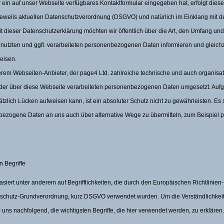
ein auf unser Webseite verfügbares Kontaktformular eingegeben hat, erfolgt diese 
jeweils aktuellen Datenschutzverordnung (DSGVO) und natürlich im Einklang mit d
dieser Datenschutzerklärung möchten wir öffentlich über die Art, den Umfang un
utzten und ggfl. verarbeiteten personenbezogenen Daten informieren und gleichze
eisen.
em Webseiten-Anbieter, der page4 Ltd. zahlreiche technische und auch organisa
der über diese Webseite verarbeiteten personenbezogenen Daten umgesetzt. Aufgr
tzlich Lücken aufweisen kann, ist ein absoluter Schutz nicht zu gewährleisten. Es
bezogene Daten an uns auch über alternative Wege zu übermitteln, zum Beispiel pe
n Begriffe
siert unter anderem auf Begrifflichkeiten, die durch den Europäischen Richtlinie
enschutz-Grundverordnung, kurz DSGVO verwendet wurden. Um die Verständlichkeit
 uns nachfolgend, die wichtigsten Begriffe, die hier verwendet werden, zu erklären.