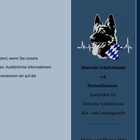
iert, wenn Sie unsere
en. Ausführliche Informationen
Deutsche Schäferhunde
verweisen wir auf die
v.d.
Hochstiftstrasse
Zuchtstätte für
Deutsche Schäferhunde
Kör- und Leistungszucht
_________________